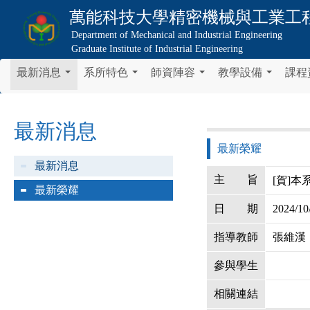
萬能科技大學
精密機械與工業工
Department of Mechanical and Industrial Engineering
Graduate Institute of Industrial Engineering
最新消息
系所特色
師資陣容
教學設備
課程
...
...
...
...
最新消息
最新榮耀
最新消息
主
旨
[賀]本
最新榮耀
日
期
2024/10
指導教師
張維漢
參與學生
相關連結