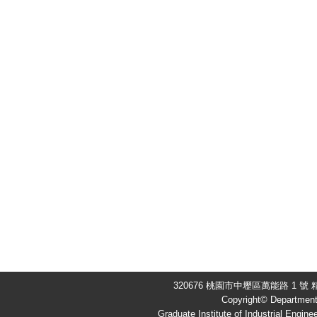
320676 桃園市中壢區萬能路 1 號 精
Copyright© Department 
Graduate Institute of Industrial Engine