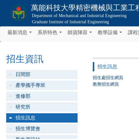
萬能科技大學
精密機械與工業工
Department of Mechanical and Industrial Engineering
Graduate Institute of Industrial Engineering
最新消息
系所特色
師資陣容
教學設備
課程
...
...
...
...
招生資訊
招生訊息
日間部
招生處招生網頁
教務招生網頁
產學攜手專班
進修部
研究所
招生訊息
招生博覽會