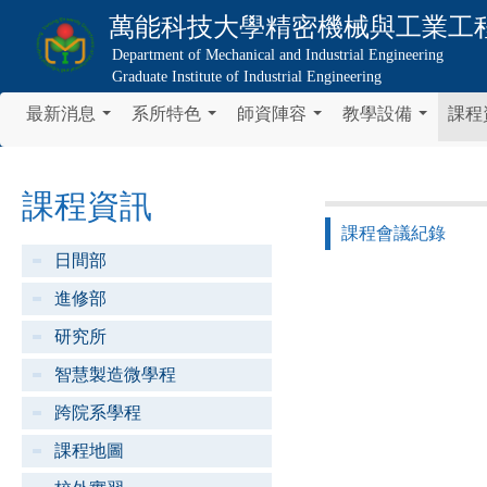
萬能科技大學
精密機械與工業工
Department of Mechanical and Industrial Engineering
Graduate Institute of Industrial Engineering
最新消息
系所特色
師資陣容
教學設備
課程
...
...
...
...
課程資訊
課程會議紀錄
日間部
進修部
研究所
智慧製造微學程
跨院系學程
課程地圖