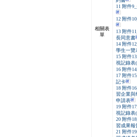
約書
11 附件
12 附件
相關表
13 附件
單
長同意書
14 附件
學生一覽
15 附件
視記錄表(
16 附件
17 附件
記卡
18 附件
習企業與
申請表
19 附件
視記錄表(
20 附件
習成果報
21 附件