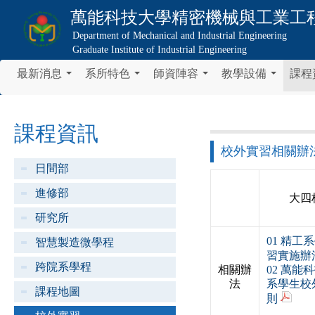
萬能科技大學
精密機械與工業工
Department of Mechanical and Industrial Engineering
Graduate Institute of Industrial Engineering
最新消息
系所特色
師資陣容
教學設備
課程
...
...
...
...
課程資訊
校外實習相關辦法
日間部
進修部
大四
研究所
01 精工
智慧製造微學程
習實施辦
跨院系學程
相關辦
02 萬能
法
系學生校
課程地圖
則