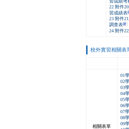
習成績考
22 附件
習成績表
23 附件
調查表
24 附件
校外實習相關表單
01
02
03
04
0
06
0
08
09
相關表單