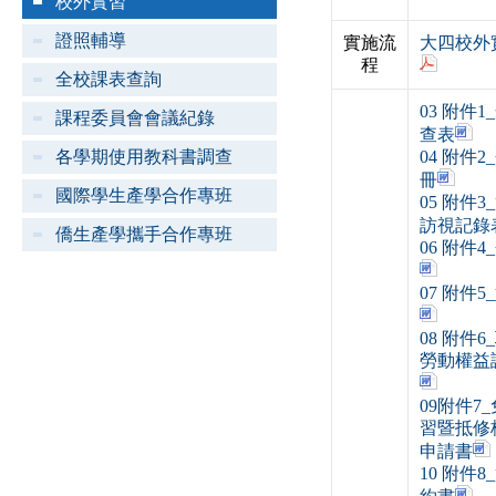
校外實習
證照輔導
實施流
大四校外
程
全校課表查詢
03 附件
課程委員會會議紀錄
查表
各學期使用教科書調查
04 附件
冊
國際學生產學合作專班
05 附件
訪視記錄
僑生產學攜手合作專班
06 附件
07 附件
08 附件
勞動權益
09附件7
習暨抵修
申請書
10 附件